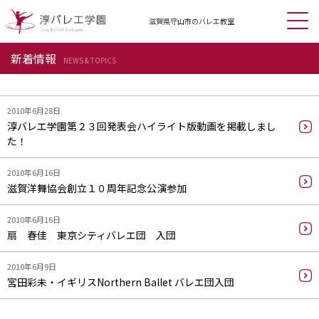
滋賀県守山市の
バレエ教室
新着情報
NEWS & TOPICS
2010年6月28日
淳バレエ学園第２３回発表会ハイライト版動画を掲載しまし
た！
2010年6月16日
滋賀洋舞協会創立１０周年記念公演参加
2010年6月16日
扇 春佳 東京シティバレエ団 入団
2010年6月9日
宮田彩未・イギリスNorthern Ballet バレエ団入団