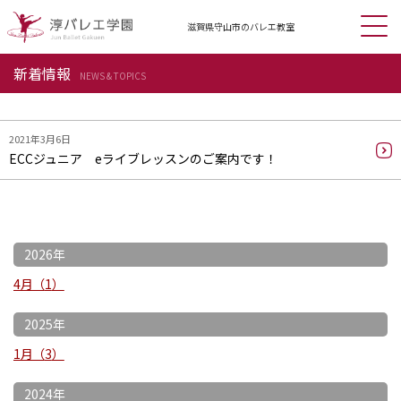
滋賀県守山市の
バレエ教室
新着情報
NEWS & TOPICS
2021年3月6日
ECCジュニア eライブレッスンのご案内です！
2026年
4月
1
2025年
1月
3
2024年