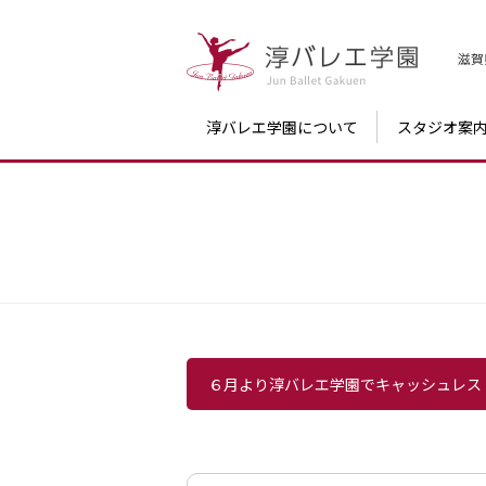
滋賀
淳バレエ学園について
スタジオ案
６月より淳バレエ学園でキャッシュレス（P