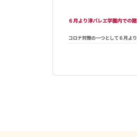
６月より淳バレエ学園内での諸々
コロナ対策の一つとして６月より