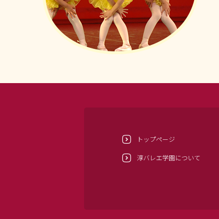
トップページ
淳バレエ学園について