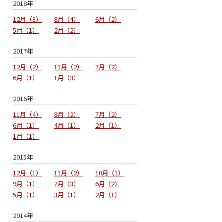
2018年
12月
3
8月
4
6月
2
5月
1
2月
2
2017年
12月
2
11月
2
7月
2
6月
1
1月
3
2016年
11月
4
8月
2
7月
2
6月
1
4月
1
2月
1
1月
1
2015年
12月
1
11月
2
10月
1
9月
1
7月
3
6月
2
5月
1
3月
1
2月
1
2014年