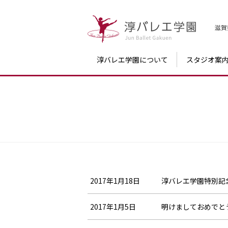
滋賀
淳バレエ学園について
スタジオ案
2017年1月18日
淳バレエ学園特別記
2017年1月5日
明けましておめでと