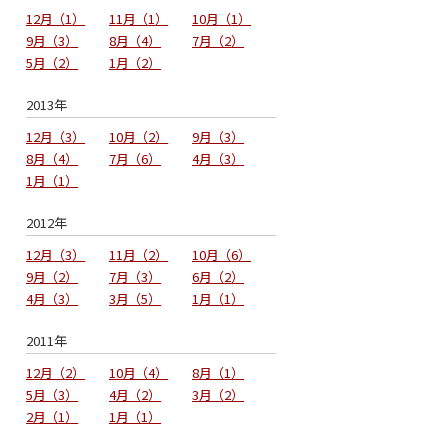
12月
1
11月
1
10月
1
9月
3
8月
4
7月
2
5月
2
1月
2
2013年
12月
3
10月
2
9月
3
8月
4
7月
6
4月
3
1月
1
2012年
12月
3
11月
2
10月
6
9月
2
7月
3
6月
2
4月
3
3月
5
1月
1
2011年
12月
2
10月
4
8月
1
5月
3
4月
2
3月
2
2月
1
1月
1