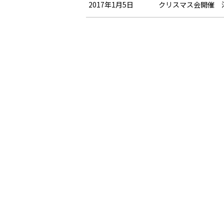
2017年1月5日
クリスマス会開催 