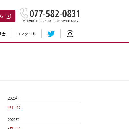
表会
コンクール
2026年
4月
1
2025年
1月
3