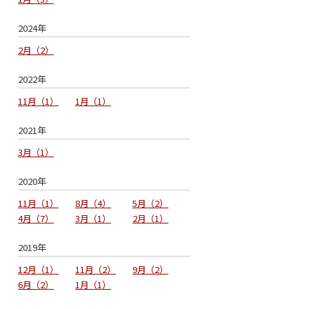
2024年
2月
2
2022年
11月
1
1月
1
2021年
3月
1
2020年
11月
1
8月
4
5月
2
4月
7
3月
1
2月
1
2019年
12月
1
11月
2
9月
2
6月
2
1月
1