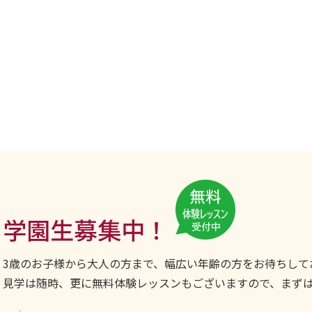
学園生募集中！
3歳のお子様から大人の方まで、幅広い年齢の方をお待ちして
見学は随時、更に無料体験レッスンもございますので、まず