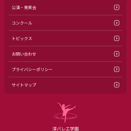
公演・発表会
コンクール
トピックス
お問い合わせ
プライバシーポリシー
サイトマップ
淳バレエ学園