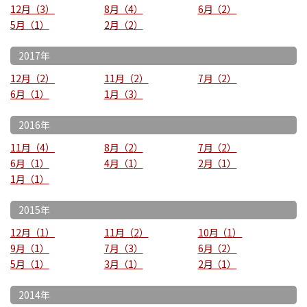
12月
3
8月
4
6月
2
5月
1
2月
2
2017年
12月
2
11月
2
7月
2
6月
1
1月
3
2016年
11月
4
8月
2
7月
2
6月
1
4月
1
2月
1
1月
1
2015年
12月
1
11月
2
10月
1
9月
1
7月
3
6月
2
5月
1
3月
1
2月
1
2014年