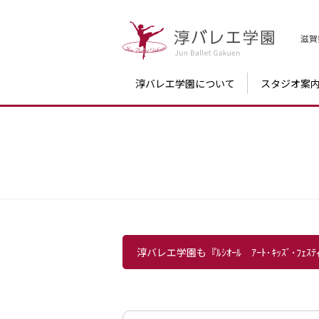
滋賀
淳バレエ学園について
スタジオ案
淳バレエ学園も『ﾙｼｵｰﾙ ｱｰﾄ･ｷｯｽﾞ･ﾌｪｽ