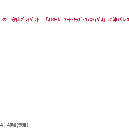
』の 守山ﾌﾟﾚｲﾍﾞﾝﾄ 『ﾙｼｵｰﾙ ｱｰﾄ･ｷｯｽﾞ･ﾌｪｽﾃｨﾊﾞﾙ』
4：40頃(予定）