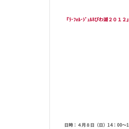
『ﾗ･ﾌｫﾙ･ｼﾞｭﾙﾈびわ湖２０１２
日時：４月８日（日）14：00～1