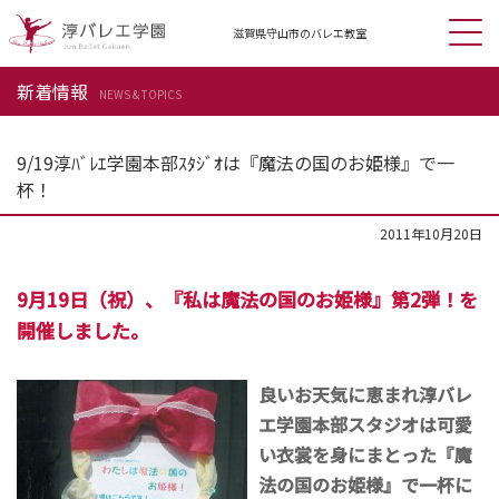
滋賀県守山市の
バレエ教室
新着情報
NEWS & TOPICS
9/19淳ﾊﾞﾚｴ学園本部ｽﾀｼﾞｵは『魔法の国のお姫様』で一
杯！
2011年10月20日
9月19日（祝）、『私は魔法の国のお姫様』第2弾！を
開催しました。
良いお天気に恵まれ淳バレ
エ学園本部スタジオは可愛
い衣裳を身にまとった『魔
法の国のお姫様』で一杯に