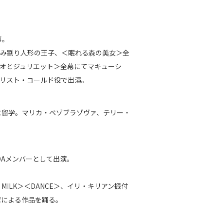
事。
るみ割り人形の王子、＜眠れる森の美女＞全
オとジュリエット＞全幕にてマキューシ
リスト・コールド役で出演。
に留学。マリカ・ベゾブラゾヴァ、テリー・
PDAメンバーとして出演。
ILK＞＜DANCE＞、イリ・キリアン振付
付家による作品を踊る。