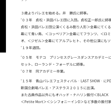
３歳よりバレエを始める。井 勝氏に師事。
‘０３年 貞松・浜田バレエ団に入団。貞松正一郎氏に師
貞松・浜田バレエ団公演＜くるみ割り人形＞全幕にてく
幕にて青い鳥、＜コッペリア＞全幕にてフランツ、＜ロミ
オ、＜ジゼル＞全幕にてアルブレヒト、その他公演にもソ
‘１９年退団。
‘０５年 モナコ プリンセスグレースダンスアカデミー
セット、ローランド・フォーゲルに師事。
‘０７年 同アカデミー卒業。
‘１５年 青山バレエフェスティバル‐LAST SHOW‐に
新国立劇場バレエ・アステラス２０１５に出演。
また古典作品以外にもオハッド・ナハリン振付＜BLACK M
＜Petite Mort＞＜シンフォニーインD＞など多数の振