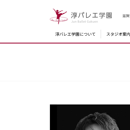
滋賀
淳バレエ学園について
スタジオ案