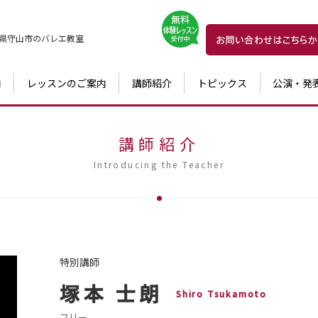
県守山市の
バレエ教室
内
レッスンのご案内
講師紹介
トピックス
公演・発
講師紹介
Introducing the Teacher
特別講師
塚本 士朗
Shiro Tsukamoto
フリー