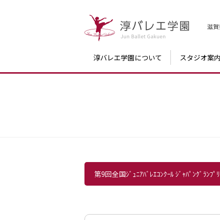
滋賀
淳バレエ学園について
スタジオ案
第9回全国ｼﾞｭﾆｱﾊﾞﾚｴｺﾝｸｰﾙ ｼﾞｬﾊﾟﾝｸﾞﾗﾝﾌﾟ