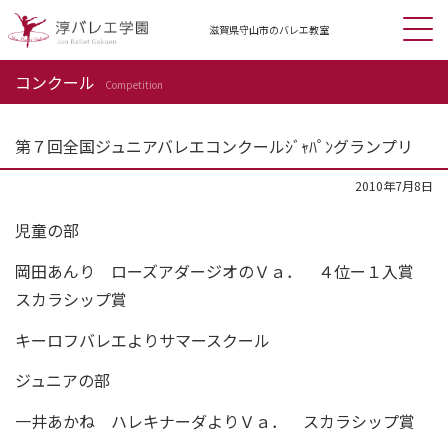
滋賀県守山市の
バレエ教室
コンクール
Competition
第７回全国ジュニアバレエコンクールｼﾞｬﾊﾟﾝグランプリ
2010年7月8日
児童の部
岡田あんり ローズアダージオのＶａ． ４位ー１入賞
スカラシップ賞
キーロフバレエよりサマースクール
ジュニアの部
一井あかね ハレキナーダよりＶａ． スカラシップ賞