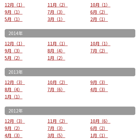
12月
1
11月
2
10月
1
9月
1
7月
3
6月
2
5月
1
3月
1
2月
1
2014年
12月
1
11月
1
10月
1
9月
3
8月
4
7月
2
5月
2
1月
2
2013年
12月
3
10月
2
9月
3
8月
4
7月
6
4月
3
1月
1
2012年
12月
3
11月
2
10月
6
9月
2
7月
3
6月
2
4月
3
3月
5
1月
1