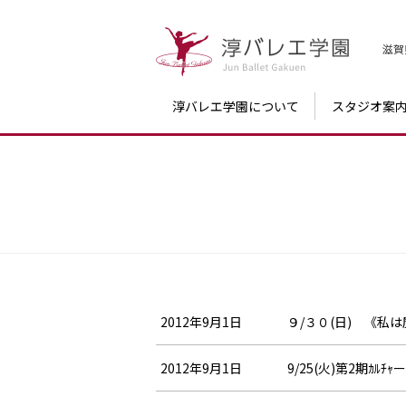
滋賀
淳バレエ学園について
スタジオ案
2012年9月1日
９/３０(日) 《私
2012年9月1日
9/25(火)第2期ｶﾙ