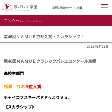
滋賀県守山市の
バレエ教室
コンクール
Competition
第46回ＮＡＭＵＥ京都入賞・スカラシップ！
2013年8月21日
第46回ＮＡＭＵＥクラシックバレエコンクール京都
高校生部門
松瀬 りお
9位入賞
チャイコフスキーパドドゥよりＶａ．
《スカラシップ》